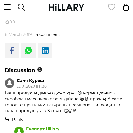
6 March 2019
4 comment
Discussion
2
Соня Кураш
22.01.2020 в 11:30
Ваші продукти дійсно дуже круті😍 користуючись
скрабом і масочкою ефект дійсно 😌😊 вражає А саме
головне що тільки натуральні компоненти входять в
склад продукту я в Захваті 👏😊💜
Reply
Експерт Hillary