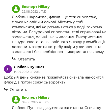
Експерт Hillary
22.08.2022 в 11:15
Любовь Шаронова , флюїд - це теж сироватка,
тільки на олійній основі. Містить у собі
компоненти, які не розчиняються у воді, зокрема
вітаміни. Гіалуронові сироватки-гелі спрямовані на
зволоження, олійні - на живлення. Використання
гіалуронового гелю і олійного флюїду у комбінації
дозволить закрити потребу шкіри у живленні та
зволоженні без необхідності використання крему.
Ответить
Любовь Пушная
14.07.2022 в 14:03
Добрый день, скажите пожалуйста сначала наносится
флюид а потом сразу сыворотка?
Ответить
Експерт Hillary
04.08.2022 в 18:05
Любовь Пушная, дякуємо за запитання. Спочатку