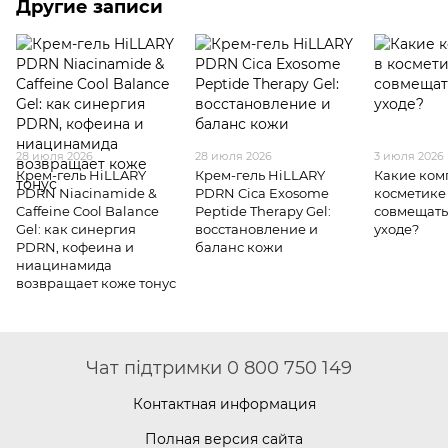
Другие записи
28 июля 2026
28 июля 2026
3 июля 2026
Крем-гель HiLLARY
Крем-гель HiLLARY
Какие ком
PDRN Niacinamide &
PDRN Cica Exosome
косметике
Caffeine Cool Balance
Peptide Therapy Gel:
совмещать
Gel: как синергия
восстановление и
уходе?
PDRN, кофеина и
баланс кожи
ниацинамида
возвращает коже тонус
Чат підтримки 0 800 750 149
Контактная информация
Полная версия сайта