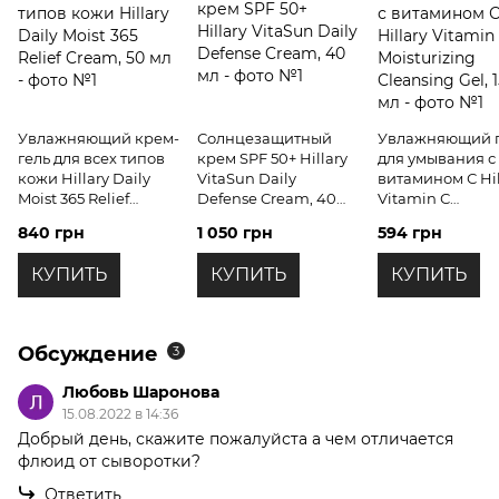
Увлажняющий крем-
Солнцезащитный
Увлажняющий г
гель для всех типов
крем SPF 50+ Hillary
для умывания с
кожи Hillary Daily
VitaSun Daily
витамином С Hil
Moist 365 Relief
Defense Cream, 40
Vitamin С
Cream, 50 мл
мл
Мoisturizing
840 грн
1 050 грн
594 грн
Cleansing Gel, 1
КУПИТЬ
КУПИТЬ
КУПИТЬ
Обсуждение
3
Любовь Шаронова
15.08.2022 в 14:36
Добрый день, скажите пожалуйста а чем отличается
флюид от сыворотки?
Ответить