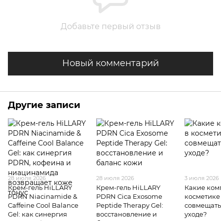
Добавьте первый отзыв
Новый комментарий
Другие записи
28 июля 2026
28 июля 2026
3 июля 2026
Крем-гель HiLLARY
Крем-гель HiLLARY
Какие ком
PDRN Niacinamide &
PDRN Cica Exosome
косметике
Caffeine Cool Balance
Peptide Therapy Gel:
совмещать
Gel: как синергия
восстановление и
уходе?