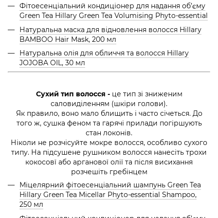
Фітоесенціальний кондиціонер для надання об’єму
Green Tea Hillary Green Tea Volumising Phyto-essential
Натуральна маска для відновлення волосся Hillary
BAMBOO Hair Mask, 200 мл
Натуральна олія для обличчя та волосся Hillary
JOJOBA OIL, 30 мл
Сухий тип волосся -
це тип зі зниженим
саловиділенням (шкіри голови).
Як правило, воно мало блищить і часто січеться. До
того ж, сушка феном та гарячі прилади погіршують
стан локонів.
Ніколи не розчісуйте мокре волосся, особливо сухого
типу. На підсушене рушником волосся нанесіть трохи
кокосовї або арганової олії та після висихання
розчешіть гребінцем
Міцелярний фітоесенціальний шампунь Green Tea
Hillary Green Tea Micellar Phyto-essential Shampoo,
250 мл