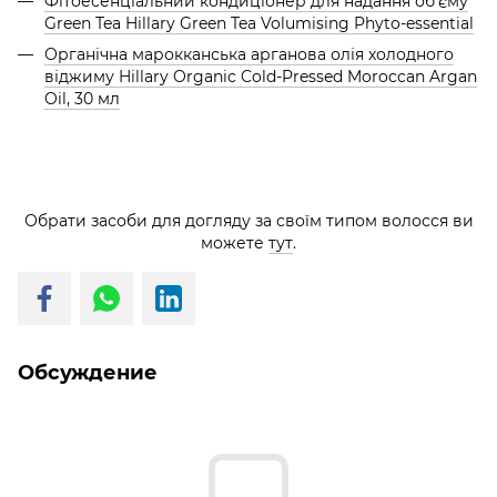
Фітоесенціальний кондиціонер для надання об’єму
Green Tea Hillary Green Tea Volumising Phyto-essential
Органічна марокканська арганова олія холодного
віджиму Hillary Organic Cold-Pressed Moroccan Argan
Oil, 30 мл
Обрати засоби для догляду за своїм типом волосся ви
можете
тут
.
Обсуждение